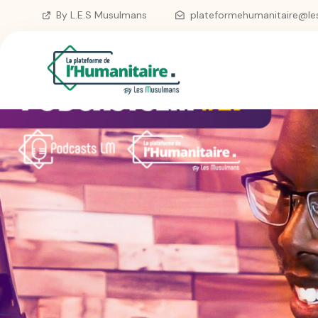
Skip
By L.E.S Musulmans
plateformehumanitaire@le
to
content
La plateforme de l'Humanitaire