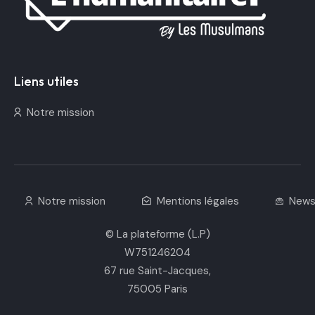
La plateforme de l'Humanitaire
Liens utiles
Notre mission
Notre mission
Mentions légales
News
© La plateforme (L.P)
W751246204
67 rue Saint-Jacques,
75005 Paris