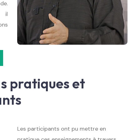
de.
, il
ons
s pratiques et
ants
Les participants ont pu mettre en
pratique ces enseignements à travers