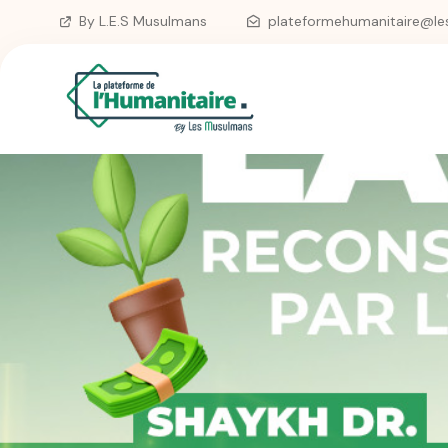
Skip
By L.E.S Musulmans
plateformehumanitaire@le
to
content
La plateforme de l'Humanitaire