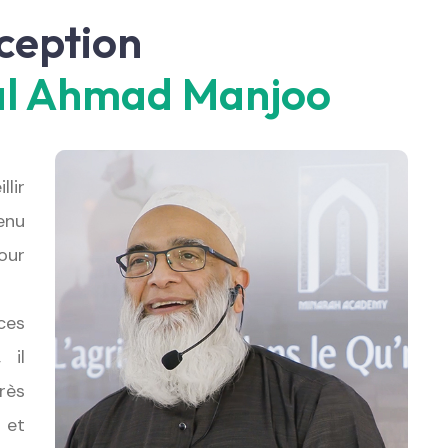
xception
zal Ahmad Manjoo
lir
enu
our
ces
 il
rès
 et